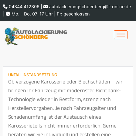
Zum
04344 412306
|
autolackierungschoenberg@t-online.de
Inhalt
|
Mo. - Do. 07-17 Uhr | Fr: geschlossen
springen
UNFALLINSTANDSETZUNG
Ob verzogene Karosserie oder Blechschäden – wir
bringen Ihr Fahrzeug mit modernster Richtbank-
Technologie wieder in Bestform, streng nach
Herstellervorgaben. Je nach Fahrzeugalter und
Schadenumfang ist der Austausch eines
Karosserieteils nicht immer erforderlich. Gerne
beraten wir Sie individuell und erstellen eine