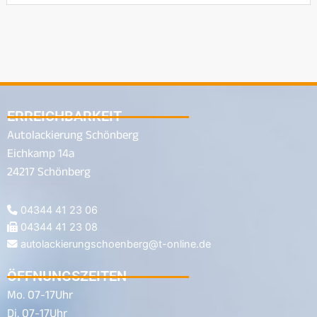
ERREICHBARKEIT
Autolackierung Schönberg
Eichkamp 14a
24217 Schönberg
04344 41 23 06
04344 41 23 08
autolackierungschoenberg@t-online.de
ÖFFNUNGSZEITEN
Mo. 07-17Uhr
Di. 07-17Uhr