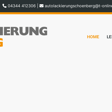
04344 412306
|
autolackierungschoenberg@t-onlin
HOME
LE