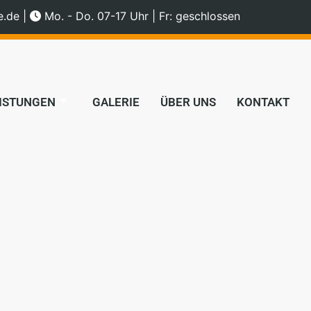
e.de
|
Mo. - Do. 07-17 Uhr | Fr: geschlossen
ISTUNGEN
GALERIE
ÜBER UNS
KONTAKT